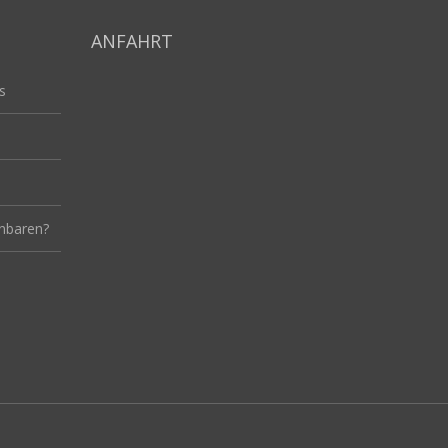
ANFAHRT
s
inbaren?